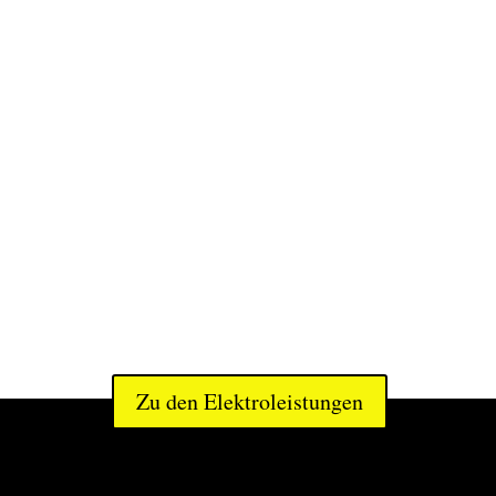
Elektroinstallationen
au, Sanierung oder Wartung Ihrer elektrischen 
en. Das Aufgabengebiet unserer Elektriker ist u
und vielseitig.
wo Strom ist, da sind wir der richtige Ansprechpa
Privat oder gewerblich.
Zu den Elektroleistungen