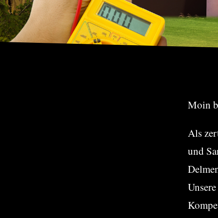
Moin b
Als zer
und San
Delmen
Unsere 
Kompet