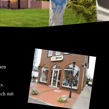
onen
gs.
ich mit