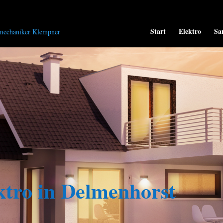
Start
Elektro
Sa
ktro
in Delmenhorst