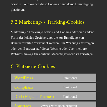
bezahlst. Wir können diese Cookies ohne deine Einwilligung
platzieren.
5.2 Marketing- / Tracking-Cookies
Marketing- / Tracking-Cookies sind Cookies oder eine andere
Form der lokalen Speicherung, die zur Erstellung von
Benutzerprofilen verwendet werden, um Werbung anzuzeigen
oder den Benutzer auf dieser Website oder über mehrere
Websites hinweg für ähnliche Marketingzwecke zu verfolgen.
6. Platzierte Cookies
WordPress
Funktional
Consent
to
Complianz
Funktional
Consent
service
to
Divi (Elegant Themes)
Funktional
wordpress
Consent
service
to
Sonstiges
Zweck wird noch ermittelt
complianz