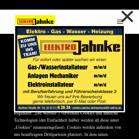
×
04221 62 62 4
info@elektro-jahnke-delmenhorst.de
Diese Cookie-Richtlinie wurde zuletzt am Oktober 28, 2022
aktualisiert und gilt für Bürger und Einwohner mit ständigem
Wohnsitz im Europäischen Wirtschaftsraum und der Schweiz.
1. Einführung
Unsere Website,
https://elektro-jahnke-delmenhorst.de
(im
folgenden: „Die Website“) verwendet Cookies und ähnliche
Technologien (der Einfachheit halber werden all diese unter
„Cookies“ zusammengefasst). Cookies werden außerdem von
uns beauftragten Drittparteien platziert. In dem unten